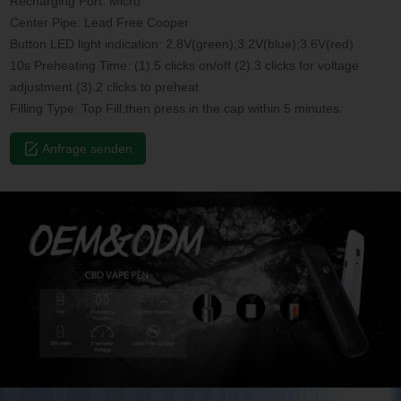
Recharging Port: Micro
Center Pipe: Lead Free Cooper
Button LED light indication: 2.8V(green);3.2V(blue);3.6V(red)
10s Preheating Time: (1).5 clicks on/off (2).3 clicks for voltage
adjustment (3).2 clicks to preheat
Filling Type: Top Fill,then press in the cap within 5 minutes.
Anfrage senden