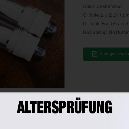
Color: Customized
Oil hole: 2 × (2.0×1.0
Oil Tank: Food Grade 
No Leaking, No Burni
Anfrage senden
ALTERSPRÜFUNG
KONTAKTIEREN SIE UNS