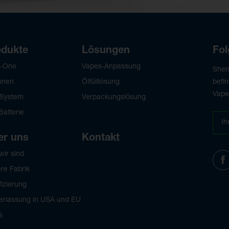
odukte
Lösungen
Fol
in-One
Vapes-Anpassung
Shen
onen
Ölfülllösung
befi
Vape-
System
Verpackungslösung
Batterie
er uns
Kontakt
wir sind
re Fabrik
fizierung
erlassung in USA und EU
s