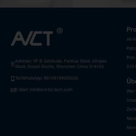
Pr
All-
Patr
Pod-
Adresse: 3F B Gebäude, Fanhua Stadt, Xinqiao
Stadt, Baoan Bezirk, Shenzhen China 518105
510 
Tel/WhatsApp: 86159199059226
Üb
E-Mail: info@avictor-tech.com
Wer 
Unse
Zerti
Nied
New