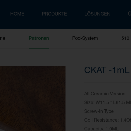
HOME
PRODUKTE
LÖSUNGEN
One
Patronen
Pod-System
510 
CKAT -1mL
All Ceramic Version
Size: W11.5 * L61
Screw-in
Coil Resistance: 1.4
Capacity: 1.0ML